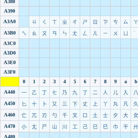
A380
A390
A3A0
ㄐ
ㄑ
ㄒ
ㄓ
ㄔ
ㄕ
ㄖ
ㄗ
ㄘ
ㄙ
A3B0
˙
ㄟ
ㄠ
ㄡ
ㄢ
ㄣ
ㄤ
ㄥ
ㄦ
ㄧ
ㄨ
ㄩ
A3C0
A3D0
A3E0
A3F0
0
1
2
3
4
5
6
7
8
9
a
b
A440
一
乙
丁
七
乃
九
了
二
人
儿
入
A450
匕
十
卜
又
三
下
丈
上
丫
丸
凡
A460
亡
兀
刃
勺
千
叉
口
土
士
夕
大
A470
小
尢
尸
山
川
工
己
已
巳
巾
干
A480