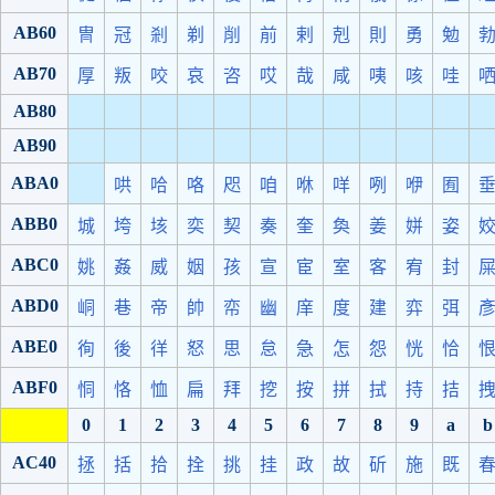
AB60
冑
冠
剎
剃
削
前
剌
剋
則
勇
勉
AB70
厚
叛
咬
哀
咨
哎
哉
咸
咦
咳
哇
AB80
AB90
ABA0
哄
哈
咯
咫
咱
咻
咩
咧
咿
囿
ABB0
城
垮
垓
奕
契
奏
奎
奐
姜
姘
姿
ABC0
姚
姦
威
姻
孩
宣
宦
室
客
宥
封
ABD0
峒
巷
帝
帥
帟
幽
庠
度
建
弈
弭
ABE0
徇
後
徉
怒
思
怠
急
怎
怨
恍
恰
ABF0
恫
恪
恤
扁
拜
挖
按
拼
拭
持
拮
0
1
2
3
4
5
6
7
8
9
a
b
AC40
拯
括
拾
拴
挑
挂
政
故
斫
施
既