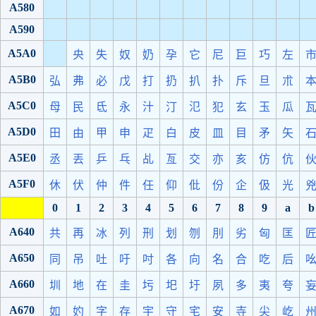
A580
A590
A5A0
央
失
奴
奶
孕
它
尼
巨
巧
左
A5B0
弘
弗
必
戊
打
扔
扒
扑
斥
旦
朮
A5C0
母
民
氐
永
汁
汀
氾
犯
玄
玉
瓜
A5D0
田
由
甲
申
疋
白
皮
皿
目
矛
矢
A5E0
丞
丟
乒
乓
乩
亙
交
亦
亥
仿
伉
A5F0
休
伏
仲
件
任
仰
仳
份
企
伋
光
0
1
2
3
4
5
6
7
8
9
a
b
A640
共
再
冰
列
刑
划
刎
刖
劣
匈
匡
A650
同
吊
吐
吁
吋
各
向
名
合
吃
后
A660
圳
地
在
圭
圬
圯
圩
夙
多
夷
夸
A670
如
妁
字
存
宇
守
宅
安
寺
尖
屹