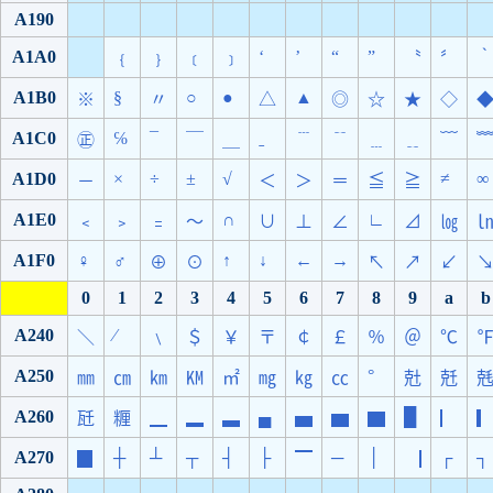
A190
A1A0
‘
’
“
”
﹛
﹜
﹝
﹞
〝
〞
A1B0
§
○
●
▲
※
〃
△
◎
☆
★
◇
A1C0
℅
¯
ˍ
㊣
￣
＿
﹉
﹊
﹍
﹎
﹋
A1D0
×
÷
±
√
≠
∞
－
＜
＞
＝
≦
≧
A1E0
∩
∟
﹤
﹥
﹦
～
∪
⊥
∠
⊿
㏒
A1F0
♀
♂
↑
↓
←
→
⊕
⊙
↖
↗
↙
0
1
2
3
4
5
6
7
8
9
a
b
A240
∕
＼
﹨
＄
￥
〒
￠
￡
％
＠
℃
A250
°
㎜
㎝
㎞
㏎
㎡
㎎
㎏
㏄
兙
兛
A260
▄
█
瓩
糎
▁
▂
▃
▅
▆
▇
▏
A270
┼
┴
┬
┤
├
─
│
┌
┐
▉
▔
▕