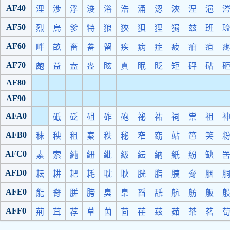
AF40
浬
涉
浮
浚
浴
浩
涌
涊
浹
涅
浥
AF50
烈
烏
爹
特
狼
狹
狽
狸
狷
玆
班
AF60
畔
畝
畜
畚
留
疾
病
症
疲
疳
疽
AF70
皰
益
盍
盎
眩
真
眠
眨
矩
砰
砧
AF80
AF90
AFA0
砥
砭
砠
砟
砲
祕
祐
祠
祟
祖
AFB0
秣
秧
租
秦
秩
秘
窄
窈
站
笆
笑
AFC0
素
索
純
紐
紕
級
紜
納
紙
紛
缺
AFD0
耘
耕
耙
耗
耽
耿
胱
脂
胰
脅
胭
AFE0
能
脊
胼
胯
臭
臬
舀
舐
航
舫
舨
AFF0
荊
茸
荐
草
茵
茴
荏
茲
茹
茶
茗