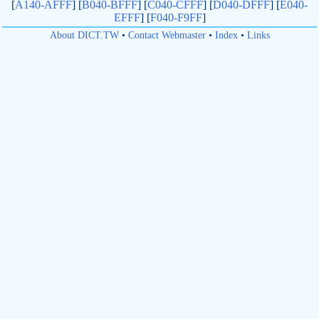
[
A140-AFFF
] [
B040-BFFF
] [
C040-CFFF
] [
D040-DFFF
] [
E040-
EFFF
] [
F040-F9FF
]
About DICT.TW
•
Contact Webmaster
•
Index
•
Links