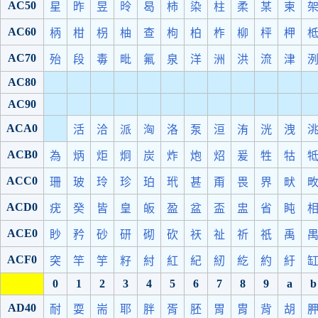
AC50
星
昨
昱
昤
曷
柿
染
柱
柔
某
柬
AC60
柄
柑
枴
柚
查
枸
柏
柞
柳
枰
柙
AC70
殆
段
毒
毗
氟
泉
洋
洲
洪
流
津
AC80
AC90
ACA0
活
洽
派
洶
洛
泵
洹
洧
洸
洩
ACB0
為
炳
炬
炯
炭
炸
炮
炤
爰
牲
牯
ACC0
珊
玻
玲
珍
珀
玳
甚
甭
畏
界
畎
ACD0
疣
癸
皆
皇
皈
盈
盆
盃
盅
省
盹
ACE0
眇
矜
砂
研
砌
砍
祆
祉
祈
祇
禹
ACF0
突
竿
竽
籽
紂
紅
紀
紉
紇
約
紆
0
1
2
3
4
5
6
7
8
9
a
b
AD40
耐
耍
耑
耶
胖
胥
胚
胃
胄
背
胡