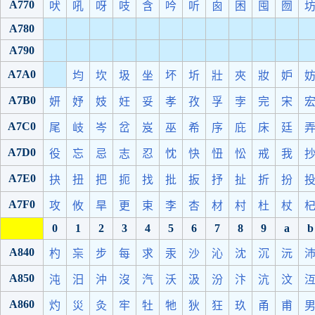
A770
吠
吼
呀
吱
含
吟
听
囪
困
囤
囫
A780
A790
A7A0
均
坎
圾
坐
坏
圻
壯
夾
妝
妒
A7B0
妍
妤
妓
妊
妥
孝
孜
孚
孛
完
宋
A7C0
尾
岐
岑
岔
岌
巫
希
序
庇
床
廷
A7D0
役
忘
忌
志
忍
忱
快
忸
忪
戒
我
A7E0
抉
扭
把
扼
找
批
扳
抒
扯
折
扮
A7F0
攻
攸
旱
更
束
李
杏
材
村
杜
杖
0
1
2
3
4
5
6
7
8
9
a
b
A840
杓
杗
步
每
求
汞
沙
沁
沈
沉
沅
A850
沌
汨
沖
沒
汽
沃
汲
汾
汴
沆
汶
A860
灼
災
灸
牢
牡
牠
狄
狂
玖
甬
甫