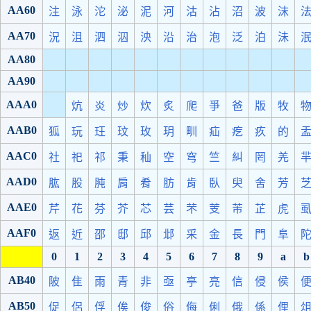
AA60
注
泳
沱
泌
泥
河
沽
沾
沼
波
沫
AA70
況
沮
泗
泅
泱
沿
治
泡
泛
泊
沬
AA80
AA90
AAA0
炕
炎
炒
炊
炙
爬
爭
爸
版
牧
AAB0
狐
玩
玨
玟
玫
玥
甽
疝
疙
疚
的
AAC0
社
祀
祁
秉
秈
空
穹
竺
糾
罔
羌
AAD0
肱
股
肫
肩
肴
肪
肯
臥
臾
舍
芳
AAE0
芹
花
芬
芥
芯
芸
芣
芰
芾
芷
虎
AAF0
返
近
邵
邸
邱
邶
采
金
長
門
阜
0
1
2
3
4
5
6
7
8
9
a
b
AB40
陂
隹
雨
青
非
亟
亭
亮
信
侵
侯
AB50
促
侶
俘
俟
俊
俗
侮
俐
俄
係
俚