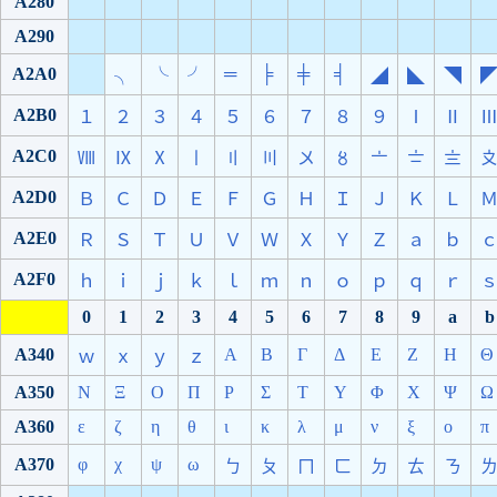
A280
A290
A2A0
═
╞
╪
╡
╮
╰
╯
◢
◣
◥
A2B0
１
２
３
４
５
６
７
８
９
Ⅰ
Ⅱ
A2C0
Ⅷ
Ⅸ
Ⅹ
〡
〢
〣
〤
〥
〦
〧
〨
A2D0
Ｂ
Ｃ
Ｄ
Ｅ
Ｆ
Ｇ
Ｈ
Ｉ
Ｊ
Ｋ
Ｌ
A2E0
Ｒ
Ｓ
Ｔ
Ｕ
Ｖ
Ｗ
Ｘ
Ｙ
Ｚ
ａ
ｂ
A2F0
ｈ
ｉ
ｊ
ｋ
ｌ
ｍ
ｎ
ｏ
ｐ
ｑ
ｒ
0
1
2
3
4
5
6
7
8
9
a
b
A340
Α
Β
Γ
Δ
Ε
Ζ
Η
Θ
ｗ
ｘ
ｙ
ｚ
A350
Ν
Ξ
Ο
Π
Ρ
Σ
Τ
Υ
Φ
Χ
Ψ
Ω
A360
ε
ζ
η
θ
ι
κ
λ
μ
ν
ξ
ο
π
A370
φ
χ
ψ
ω
ㄅ
ㄆ
ㄇ
ㄈ
ㄉ
ㄊ
ㄋ