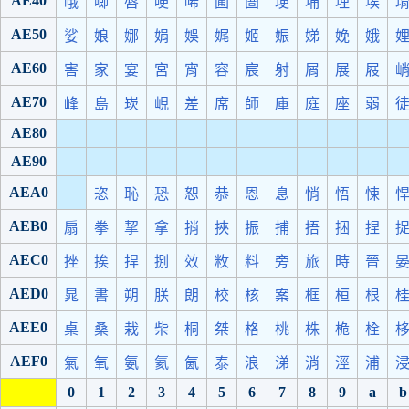
AE40
哦
唧
唇
哽
唏
圃
圄
埂
埔
埋
埃
AE50
娑
娘
娜
娟
娛
娓
姬
娠
娣
娩
娥
AE60
害
家
宴
宮
宵
容
宸
射
屑
展
屐
AE70
峰
島
崁
峴
差
席
師
庫
庭
座
弱
AE80
AE90
AEA0
恣
恥
恐
恕
恭
恩
息
悄
悟
悚
AEB0
扇
拳
挈
拿
捎
挾
振
捕
捂
捆
捏
AEC0
挫
挨
捍
捌
效
敉
料
旁
旅
時
晉
AED0
晁
書
朔
朕
朗
校
核
案
框
桓
根
AEE0
桌
桑
栽
柴
桐
桀
格
桃
株
桅
栓
AEF0
氣
氧
氨
氦
氤
泰
浪
涕
消
涇
浦
0
1
2
3
4
5
6
7
8
9
a
b