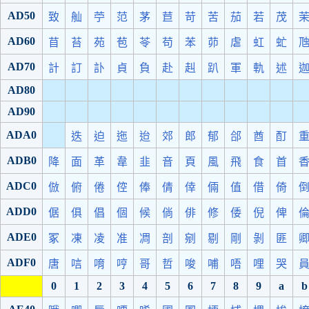
AD50
致
舢
苧
范
茅
苣
苛
苦
茄
若
茂
AD60
苜
苔
苑
苞
苓
苟
苯
茆
虐
虹
虻
AD70
計
訂
訃
貞
負
赴
赳
趴
軍
軌
述
AD80
AD90
ADA0
迭
迫
迤
迨
郊
郎
郁
郃
酋
酊
ADB0
降
面
革
韋
韭
音
頁
風
飛
食
首
ADC0
倣
俯
倦
倥
俸
倩
倖
倆
值
借
倚
ADD0
倨
俱
倡
個
候
倘
俳
修
倭
倪
俾
ADE0
冢
凍
凌
准
凋
剖
剜
剔
剛
剝
匪
ADF0
唐
唁
唷
哼
哥
哲
唆
哺
唔
哩
哭
0
1
2
3
4
5
6
7
8
9
a
b