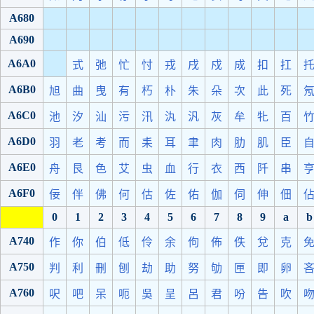
A680
A690
A6A0
式
弛
忙
忖
戎
戌
戍
成
扣
扛
A6B0
旭
曲
曳
有
朽
朴
朱
朵
次
此
死
A6C0
池
汐
汕
污
汛
汍
汎
灰
牟
牝
百
A6D0
羽
老
考
而
耒
耳
聿
肉
肋
肌
臣
A6E0
舟
艮
色
艾
虫
血
行
衣
西
阡
串
A6F0
佞
伴
佛
何
估
佐
佑
伽
伺
伸
佃
0
1
2
3
4
5
6
7
8
9
a
b
A740
作
你
伯
低
伶
余
佝
佈
佚
兌
克
A750
判
利
刪
刨
劫
助
努
劬
匣
即
卵
A760
呎
吧
呆
呃
吳
呈
呂
君
吩
告
吹