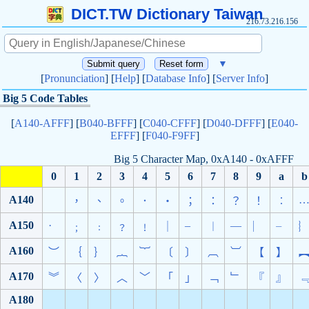
DICT.TW Dictionary Taiwan
216.73.216.156
▼
[
Pronunciation
] [
Help
] [
Database Info
] [
Server Info
]
Big 5 Code Tables
[
A140-AFFF
] [
B040-BFFF
] [
C040-CFFF
] [
D040-DFFF
] [
E040-
EFFF
] [
F040-F9FF
]
Big 5 Character Map, 0xA140 - 0xAFFF
0
1
2
3
4
5
6
7
8
9
a
b
A140
，
、
。
．
‧
；
：
？
！
︰
A150
·
–
—
﹔
﹕
﹖
﹗
｜
︱
︳
╴
A160
︶
｛
｝
︷
︸
〔
〕
︹
︺
【
】
A170
︾
〈
〉
︿
﹀
「
」
﹁
﹂
『
』
A180