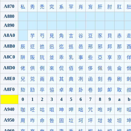
A870
私
秀
禿
究
系
罕
肖
肓
肝
肘
肛
A880
A890
A8A0
芋
芍
見
角
言
谷
豆
豕
貝
赤
A8B0
辰
迂
迆
迅
迄
巡
邑
邢
邪
邦
那
A8C0
阱
阪
阬
並
乖
乳
事
些
亞
享
京
A8D0
佬
供
例
來
侃
佰
併
侈
佩
佻
侖
A8E0
兒
兕
兩
具
其
典
冽
函
刻
券
刷
A8F0
劾
劻
卒
協
卓
卑
卦
卷
卸
卹
取
0
1
2
3
4
5
6
7
8
9
a
b
A940
咖
呸
咕
咀
呻
呷
咄
咒
咆
呼
咐
A950
周
咋
命
咎
固
垃
坷
坪
坩
坡
坦
A960