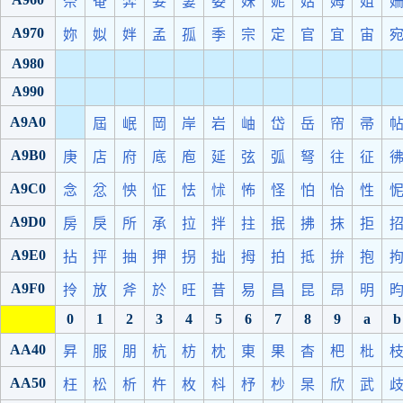
奈
奄
奔
妾
妻
委
妹
妮
姑
姆
姐
A970
妳
姒
姅
孟
孤
季
宗
定
官
宜
宙
A980
A990
A9A0
屆
岷
岡
岸
岩
岫
岱
岳
帘
帚
A9B0
庚
店
府
底
庖
延
弦
弧
弩
往
征
A9C0
念
忿
怏
怔
怯
怵
怖
怪
怕
怡
性
A9D0
房
戾
所
承
拉
拌
拄
抿
拂
抹
拒
A9E0
拈
抨
抽
押
拐
拙
拇
拍
抵
拚
抱
A9F0
拎
放
斧
於
旺
昔
易
昌
昆
昂
明
0
1
2
3
4
5
6
7
8
9
a
b
AA40
昇
服
朋
杭
枋
枕
東
果
杳
杷
枇
AA50
枉
松
析
杵
枚
枓
杼
杪
杲
欣
武