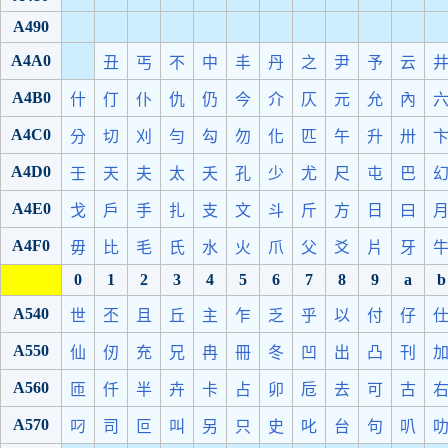
A490
A4A0
丑
丐
不
中
丰
丹
之
尹
予
云
A4B0
什
仃
仆
仇
仍
今
介
仄
元
允
內
A4C0
分
切
刈
勻
勾
勿
化
匹
午
升
卅
A4D0
壬
天
夫
太
夭
孔
少
尤
尺
屯
巴
A4E0
戈
戶
手
扎
支
文
斗
斤
方
日
曰
A4F0
毋
比
毛
氏
水
火
爪
父
爻
片
牙
0
1
2
3
4
5
6
7
8
9
a
b
A540
世
丕
且
丘
主
乍
乏
乎
以
付
仔
A550
仙
仞
充
兄
冉
冊
冬
凹
出
凸
刊
A560
匝
仟
半
卉
卡
占
卯
卮
去
可
古
A570
叼
司
叵
叫
另
只
史
叱
台
句
叭